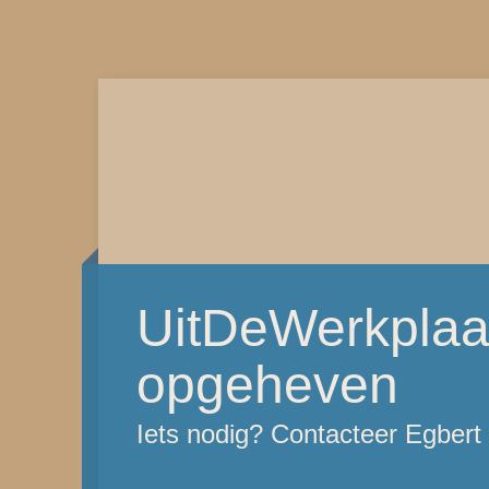
UitDeWerkplaat
opgeheven
Iets nodig? Contacteer Egber