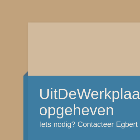
UitDeWerkplaat
opgeheven
Iets nodig? Contacteer Egber