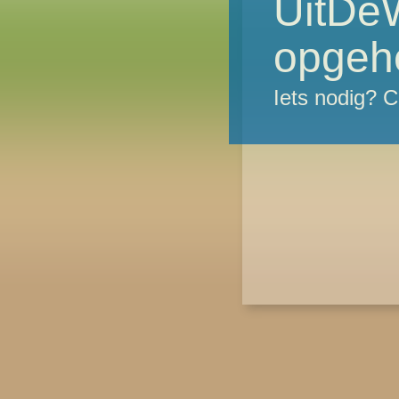
UitDeW
opgeh
Iets nodig? 