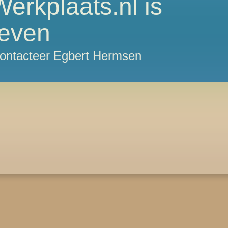
erkplaats.nl is
even
Contacteer Egbert Hermsen